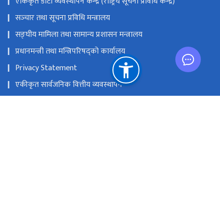
एकिकृत डाटा व्यवस्थापन केन्द्र (राष्ट्रिय सूचना प्रविधि केन्द्र)
सञ्‍चार तथा सूचना प्रविधि मन्त्रालय
सङ्‍घीय मामिला तथा सामान्य प्रशासन मन्त्रालय
प्रधानमन्त्री तथा मन्त्रिपरिषद्को कार्यालय
Privacy Statement
एकीकृत सार्वजनिक वित्तीय व्यवस्थापन
राष्ट्रिय प्राकृतिक स्रोत तथा वित्त आयोग
हुलाक परिसर, बबरमहल, काठमाडौं
info@doit.gov.np; mailsupport@doit.gov.np (For e-mail
issues)
१-४११२३३४, १-४११७९४०