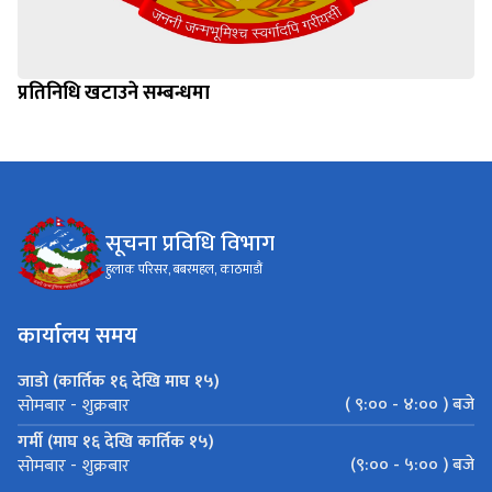
प्रतिनिधि खटाउने सम्बन्धमा
सूचना प्रविधि विभाग
हुलाक परिसर, बबरमहल, काठमाडौं
कार्यालय समय
जाडो (कार्तिक १६ देखि माघ १५)
( ९:०० - ४:०० ) बजे
सोमबार - शुक्रबार
गर्मी (माघ १६ देखि कार्तिक १५)
(९:०० - ५:०० ) बजे
सोमबार - शुक्रबार