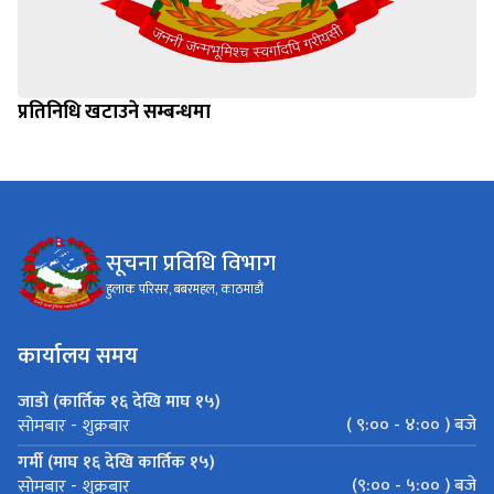
प्रतिनिधि खटाउने सम्बन्धमा
सूचना प्रविधि विभाग
हुलाक परिसर, बबरमहल, काठमाडौं
कार्यालय समय
जाडो (कार्तिक १६ देखि माघ १५)
( ९:०० - ४:०० ) बजे
सोमबार - शुक्रबार
गर्मी (माघ १६ देखि कार्तिक १५)
(९:०० - ५:०० ) बजे
सोमबार - शुक्रबार