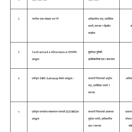
,
2.
नागरिक एपमा सेवाहरु थप गर्ने
आधिकारिक पत्र
प्राविधिक
,
तयारी
समन्वय
र द्विपक्षीय
सम्झौता
Centralized e-Attendance
पूर्वाधार पुगेको
3.
प्रणालीमा
आधिकारिक पत्र र समन्वय
आवद्धता
SMS Gateway
4.
एकीकृत
सेवामा आवद्धता।
सरकारी निकायको अनुरोध
आधिकार
,
पत्र
प्राविधिक तयारी
र
समन्वय
(GIOMS)
५.
एकीकृत कार्यालय व्यबस्थापन प्रणाली
मा
सरकारी निकायको आवश्यक
प्रशासन
,
आवद्धता
पूर्वाधार तयारी
आधिकारिक
फोकल क
पत्र र समन्वय
सहि