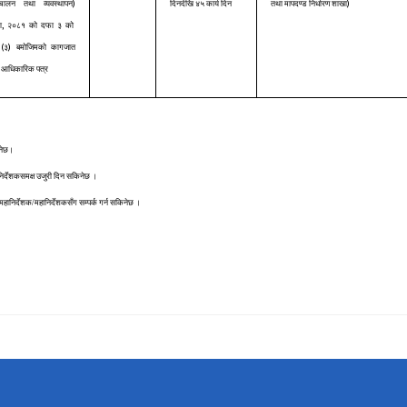
)
)
्चालन तथा व्यवस्थापन
दिनदेखि ४५ कार्य दिन
तथा मापदण्ड निर्धारण शाखा
,
ा
२०८१ को दफा ३ को
(
)
ा
३
बमोजिमको कागजात
 आधिकारिक पत्र
िनेछ।
का निर्देशकसमक्ष उजुरी दिन सकिनेछ ।
महानिर्देशक/महानिर्देशकसँग सम्पर्क गर्न सकिनेछ ।