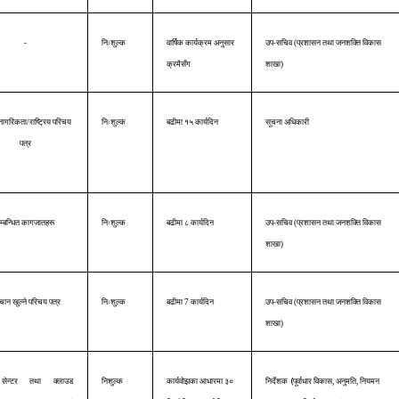
-
निःशुल्क
वार्षिक कार्यक्रम अनुसार
उप-सचिव (
प्रशासन तथा जनशक्ति विकास
क्रमैसँग
शाखा
)
नागरिकता/राष्ट्रिय परिचय
निःशुल्क
बढीमा १५ कार्यदिन
सूचना अधिकारी
पत्र
म्बन्धित कागजातहरू
निःशुल्क
बढीमा ८ कार्यदिन
उप-सचिव (
प्रशासन तथा जनशक्ति विकास
शाखा
)
चान खुल्ने परिचय पत्र
निःशुल्क
बढीमा 7 कार्यदिन
उप-सचिव (
प्रशासन तथा जनशक्ति विकास
शाखा
)
(
सेन्टर तथा क्लाउड
निशुल्क
कार्यवोझका आधारमा ३०
निर्देशक
पूर्वाधार विकास, अनुमति, नियमन