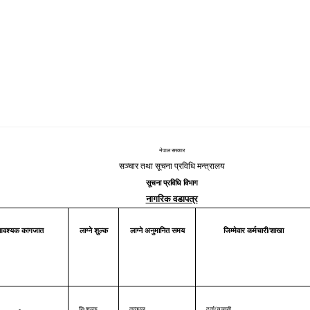
नेपाल सरकार
सञ्चार तथा सूचना प्रविधि मन्त्रालय
सूचना प्रविधि विभाग
नागरिक वडापत्र
वश्यक कागजात
लाग्ने शुल्क
लाग्ने अनुमानित समय
जिम्मेवार कर्मचारी/शाखा
-
निःशुल्क
तत्काल
दर्ता/चलानी