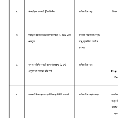
६.
केन्द्रीकृत सरकारी ईमेल सिर्जना
आधिकारिक पत्र
विवरण
(GIWMS)
७
एकीकृत वेव साईट व्यबस्थापन प्रणाली
मा
सरकारी निकायको अनुरोध
,
आवद्धता
पत्र
प्राविधिक तयारी
र
समन्वय
(GEA)
८.
सूचना प्रविधि प्रणाली प्रणालीमापदण्ड
आधिकारिक पत्र
Requi
अनुसार भए-नभएको जाँच गर्ने
De
९.
सरकारी निकायहरुमा प्राविधिक प्रतिनिधि खटाउने
आधिकारिक अनुरोध पत्र
सम्बन्ध
तालुक न
प्रविधि
खुल