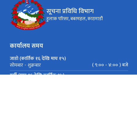
सूचना प्रविधि विभाग
हुलाक परिसर, बबरमहल, काठमाडौं
कार्यालय समय
जाडो (कार्तिक १६ देखि माघ १५)
( ९:०० - ४:०० ) बजे
सोमबार - शुक्रबार
गर्मी (माघ १६ देखि कार्तिक १५)
(९:०० - ५:०० ) बजे
सोमबार - शुक्रबार