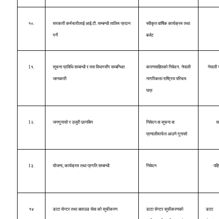
१०.
सरकारी कर्मचारीलाई आई.टी. सम्बन्धी तालिम प्रदान
स्वीकृत वार्षिक कार्यक्रम तथा
गर्ने
बजेट
.
1१.
सूचना प्रविधि सम्बन्धी र यस विभागसँग सम्बन्धित
कारणसहितको निवेदन
नेपाली
नेपाली 
जानकारी
नागरिकता/राष्ट्रिय परिचय
पत्र
1२.
जनगुनासो र उजुरी छानबिन
निवेदन वा सूचना वा
स
प्रणालीमार्फत आउने गुनासो
1३.
योजना, कार्यक्रम तथा प्रगति सम्बन्धी
निवेदन
पहि
१४
डाटा सेन्टर तथा क्लाउड सेवा को सूचीकरण
डाटा सेन्टर सूचीकरणको
डाटा 