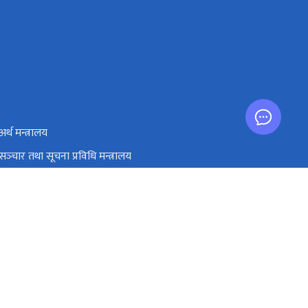
अर्थ मन्त्रालय
सञ्‍चार तथा सूचना प्रविधि मन्त्रालय
प्रधानमन्त्री तथा मन्त्रिपरिषद्को कार्यालय
एकीकृत सार्वजनिक वित्तीय व्यवस्थापन
pport@doit.gov.np (For e-mail issues)
१-४११२३३४, १-४११७९४०