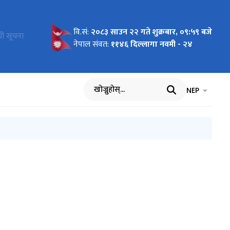
वि.सं:
२०८३ साउन २२ गते शुक्रबार, ०९:५९ बजे
 समस्या
्धी सूचना
नेपाल संवत:
११४६ दिल्लागा नवमी - २४
भाषा चयन गर्नुह
भाषा प
NEP
खोज्नुहोस्